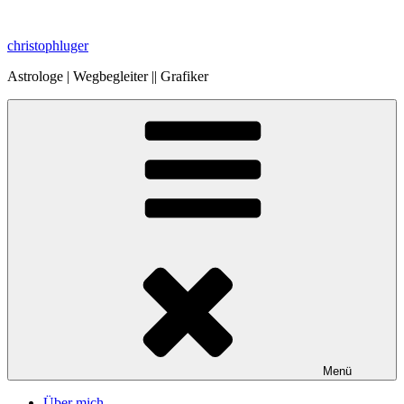
Zum
Inhalt
christophluger
springen
Astrologe | Wegbegleiter || Grafiker
Menü
Über mich