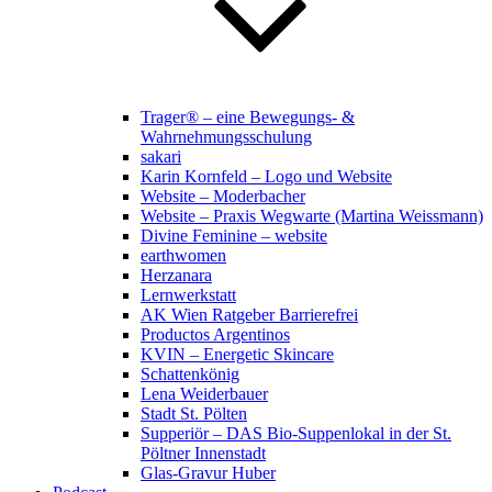
Trager® – eine Bewegungs- &
Wahrnehmungsschulung
sakari
Karin Kornfeld – Logo und Website
Website – Moderbacher
Website – Praxis Wegwarte (Martina Weissmann)
Divine Feminine – website
earthwomen
Herzanara
Lernwerkstatt
AK Wien Ratgeber Barrierefrei
Productos Argentinos
KVIN – Energetic Skincare
Schattenkönig
Lena Weiderbauer
Stadt St. Pölten
Supperiör – DAS Bio-Suppenlokal in der St.
Pöltner Innenstadt
Glas-Gravur Huber