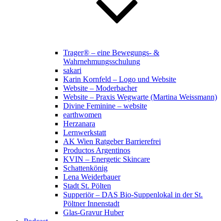
Trager® – eine Bewegungs- &
Wahrnehmungsschulung
sakari
Karin Kornfeld – Logo und Website
Website – Moderbacher
Website – Praxis Wegwarte (Martina Weissmann)
Divine Feminine – website
earthwomen
Herzanara
Lernwerkstatt
AK Wien Ratgeber Barrierefrei
Productos Argentinos
KVIN – Energetic Skincare
Schattenkönig
Lena Weiderbauer
Stadt St. Pölten
Supperiör – DAS Bio-Suppenlokal in der St.
Pöltner Innenstadt
Glas-Gravur Huber