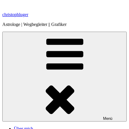
Zum
Inhalt
christophluger
springen
Astrologe | Wegbegleiter || Grafiker
Menü
Über mich