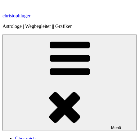
Zum
Inhalt
christophluger
springen
Astrologe | Wegbegleiter || Grafiker
Menü
Über mich