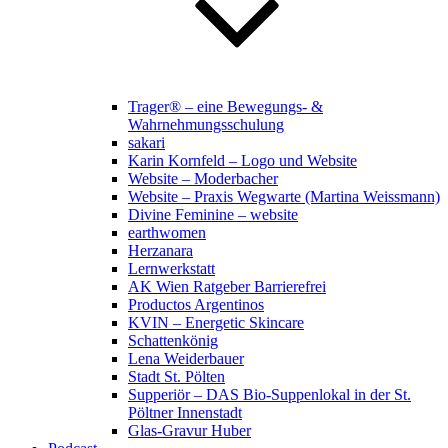
Trager® – eine Bewegungs- &
Wahrnehmungsschulung
sakari
Karin Kornfeld – Logo und Website
Website – Moderbacher
Website – Praxis Wegwarte (Martina Weissmann)
Divine Feminine – website
earthwomen
Herzanara
Lernwerkstatt
AK Wien Ratgeber Barrierefrei
Productos Argentinos
KVIN – Energetic Skincare
Schattenkönig
Lena Weiderbauer
Stadt St. Pölten
Supperiör – DAS Bio-Suppenlokal in der St.
Pöltner Innenstadt
Glas-Gravur Huber