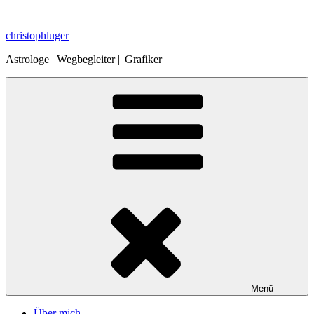
Zum
Inhalt
christophluger
springen
Astrologe | Wegbegleiter || Grafiker
Menü
Über mich