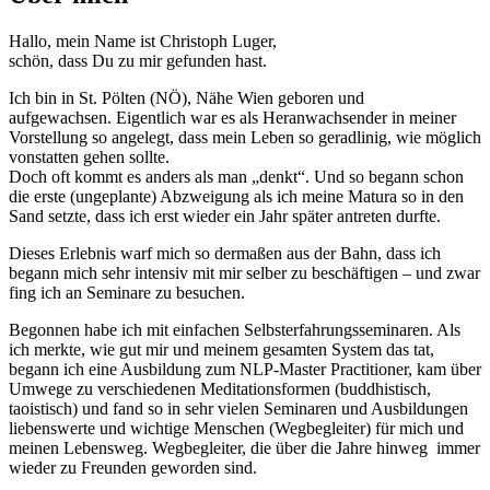
Hallo, mein Name ist Christoph Luger,
schön, dass Du zu mir gefunden hast.
Ich bin in St. Pölten (NÖ), Nähe Wien geboren und
aufgewachsen.
Eigentlich war es als Heranwachsender in meiner
Vorstellung so angelegt, dass mein Leben so geradlinig, wie möglich
vonstatten gehen sollte.
Doch oft kommt es anders als man „denkt“. Und so begann schon
die erste (ungeplante) Abzweigung als ich meine Matura so in den
Sand setzte, dass ich erst wieder ein Jahr später antreten durfte.
Dieses Erlebnis warf mich so dermaßen aus der Bahn, dass ich
begann mich sehr intensiv mit mir selber zu beschäftigen – und zwar
fing ich an Seminare zu besuchen.
Begonnen habe ich mit einfachen Selbsterfahrungsseminaren. Als
ich merkte, wie gut mir und meinem gesamten System das tat,
begann ich eine Ausbildung zum NLP-Master Practitioner, kam über
Umwege zu verschiedenen Meditationsformen (buddhistisch,
taoistisch) und fand so in sehr vielen Seminaren und Ausbildungen
liebenswerte und wichtige Menschen (Wegbegleiter) für mich und
meinen Lebensweg. Wegbegleiter, die über die Jahre hinweg immer
wieder zu Freunden geworden sind.