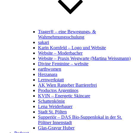
Trager® – eine Bewegungs- &
Wahrnehmungsschulung
sakari
Karin Kornfeld – Logo und Website
Website – Moderbacher
Website – Praxis Wegwarte (Martina Weissmann)
Divine Feminine – website
earthwomen
Herzanara
Lernwerkstatt
AK Wien Ratgeber Barrierefrei
Productos Argentinos
KVIN – Energetic Skincare
Schattenkönig
Lena Weiderbauer
Stadt St. Pölten
Supperiör – DAS Bio-Suppenlokal in der St.
Pöltner Innenstadt
Glas-Gravur Huber