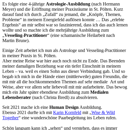
Es folgte eine 4-jährige
Astrologie-Ausbildung
(nach Hermann
Meyer) und die Eröffnung meiner Praxisräume in St. Pölten. Kurz
darauf fand ich durch „Zufall“ zu jemand, die „Knöpfe, Themen,
Probleme“ in meinem Energiefeld auflösen konnte … Das „erlebte
Ergebnis“ an mir selbst war so faszinierend, dass ich das auch lernen
wollte und so machte ich die mehrjährige Ausbildung zum
„
Vesseling-Practitioner
“ (eine schamanische Heilarbeit nach
Martin Brune).
Einige Zeit arbeitet ich nun als Astrologe und Vesseling-Practitioner
in meiner Praxis in St. Pölten.
Aber meine Reise war hier auch noch nicht zu Ende. Das Beenden
meiner damaligen Beziehung war ein tiefer Einschnitt in meinem
Leben – va. weil es einen Sohn aus dieser Verbindung gab. Und so
begab ich mich in die Hände einer (mittlerweile) guten Freundin, die
mit mir all die hochkommenden Themen auf sehr mediale Art und
Weise, aber vor allem sehr liebevoll mit mir aufarbeitete. Das bewog
mich ein Jahr später ebendiese Ausbildung zum
Medialen
Lebensberater
(nach Christa Bredl) zu absolvieren.
Seit 2021 mache ich eine
Human Design
Ausbildung.
Ebenso 2021 durfte ich mit
Karin Kornfeld
mit „
Wise & Wild
Together
“ eine wunderschöne Paarbegleitung ins Leben rufen.
Schön langsam kann ich „sehen“ und verstehen, dass es immer