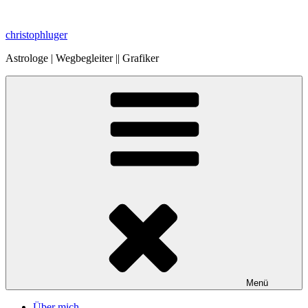
Zum
Inhalt
christophluger
springen
Astrologe | Wegbegleiter || Grafiker
Menü
Über mich