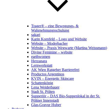
Trager® – eine Bewegungs- &
Wahrnehmungsschulung
sakari
Karin Kornfeld – Logo und Website
Website – Moderbacher
Website – Praxis Wegwarte (Martina Weissmann)
Divine Feminine – website
earthwomen
Herzanara
Lernwerkstatt
AK Wien Ratgeber Barrierefrei
Productos Argentinos
KVIN – Energetic Skincare
Schattenkönig
Lena Weiderbauer
Stadt St. Pölten
Supperiör – DAS Bio-Suppenlokal in der St.
Pöltner Innenstadt
Glas-Gravur Huber