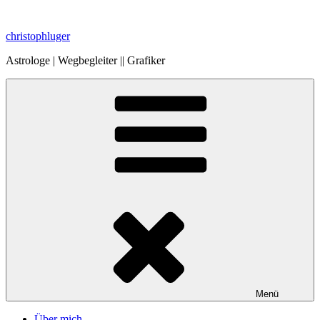
Zum
Inhalt
christophluger
springen
Astrologe | Wegbegleiter || Grafiker
Menü
Über mich