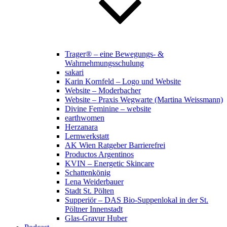
Trager® – eine Bewegungs- &
Wahrnehmungsschulung
sakari
Karin Kornfeld – Logo und Website
Website – Moderbacher
Website – Praxis Wegwarte (Martina Weissmann)
Divine Feminine – website
earthwomen
Herzanara
Lernwerkstatt
AK Wien Ratgeber Barrierefrei
Productos Argentinos
KVIN – Energetic Skincare
Schattenkönig
Lena Weiderbauer
Stadt St. Pölten
Supperiör – DAS Bio-Suppenlokal in der St.
Pöltner Innenstadt
Glas-Gravur Huber