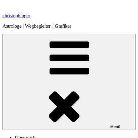
Zum
Inhalt
christophluger
springen
Astrologe | Wegbegleiter || Grafiker
Menü
Über mich