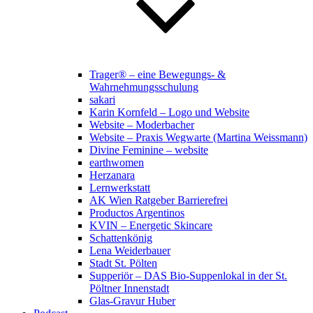
Trager® – eine Bewegungs- &
Wahrnehmungsschulung
sakari
Karin Kornfeld – Logo und Website
Website – Moderbacher
Website – Praxis Wegwarte (Martina Weissmann)
Divine Feminine – website
earthwomen
Herzanara
Lernwerkstatt
AK Wien Ratgeber Barrierefrei
Productos Argentinos
KVIN – Energetic Skincare
Schattenkönig
Lena Weiderbauer
Stadt St. Pölten
Supperiör – DAS Bio-Suppenlokal in der St.
Pöltner Innenstadt
Glas-Gravur Huber