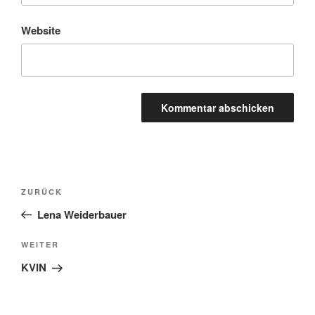
Website
Beitragsnavigation
Vorheriger
ZURÜCK
Beitrag
Lena Weiderbauer
Nächster
WEITER
Beitrag
KVIN