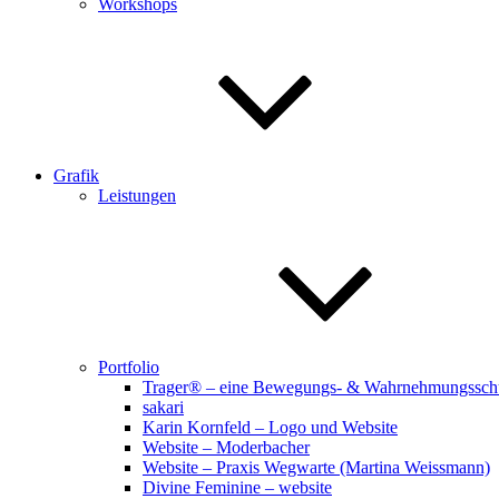
Workshops
Grafik
Leistungen
Portfolio
Trager® – eine Bewegungs- & Wahrnehmungssch
sakari
Karin Kornfeld – Logo und Website
Website – Moderbacher
Website – Praxis Wegwarte (Martina Weissmann)
Divine Feminine – website