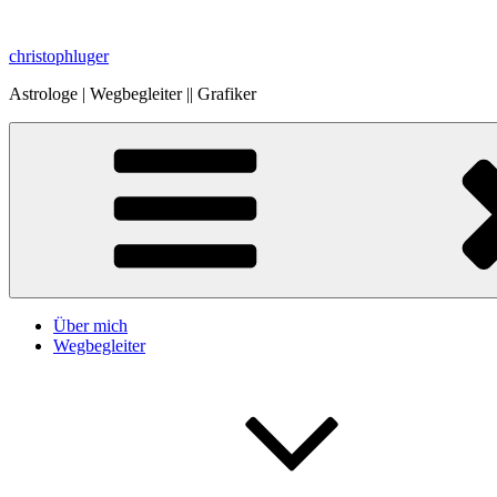
Zum
Inhalt
christophluger
springen
Astrologe | Wegbegleiter || Grafiker
Über mich
Wegbegleiter