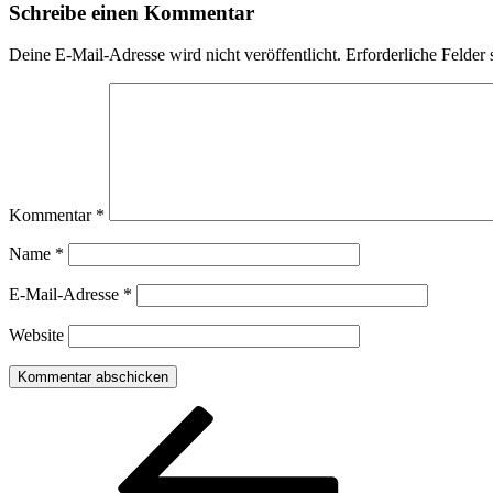
Schreibe einen Kommentar
Deine E-Mail-Adresse wird nicht veröffentlicht.
Erforderliche Felder 
Kommentar
*
Name
*
E-Mail-Adresse
*
Website
Beitragsnavigation
Vorheriger
Beitrag