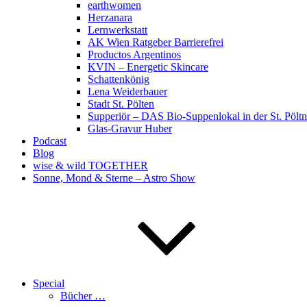
earthwomen
Herzanara
Lernwerkstatt
AK Wien Ratgeber Barrierefrei
Productos Argentinos
KVIN – Energetic Skincare
Schattenkönig
Lena Weiderbauer
Stadt St. Pölten
Supperiör – DAS Bio-Suppenlokal in der St. Pöltn
Glas-Gravur Huber
Podcast
Blog
wise & wild TOGETHER
Sonne, Mond & Sterne – Astro Show
Special
Bücher …