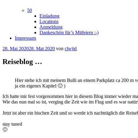
50
Einladung
Locations
Anmeldung
Dankeschön für’s Mitfeiern :-)
Impressum
Veröffentlicht
28. Mai 2020
28. Mai 2020
von
clwjid
am
Reiseblog …
Hier stehe ich mit meinem Bulli an einem Parkplatz ca 200 m vo
ja ein eigenes Kapitel 🙂 )
Ich hatte mir fest vorgenommen hier in diesem Blog immer wieder mal 
Wie das nun mal so ist, verging die Zeit wie im Flug und es war natü
Jetzt ist aber ein bischen Zeit und so werde ich nachträglich die Reise
stay tuned
🙂