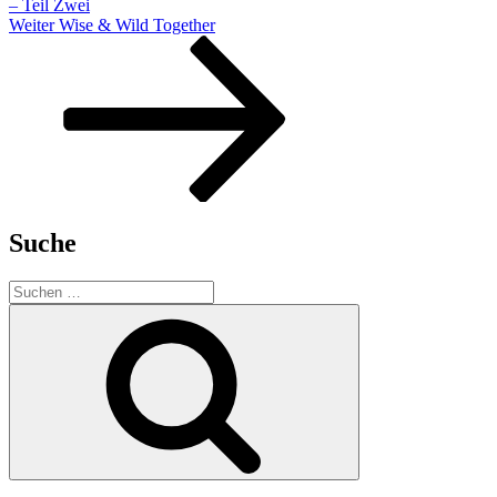
– Teil Zwei
Nächster
Weiter
Wise & Wild Together
Beitrag
Suche
Suchen
nach:
Suchen