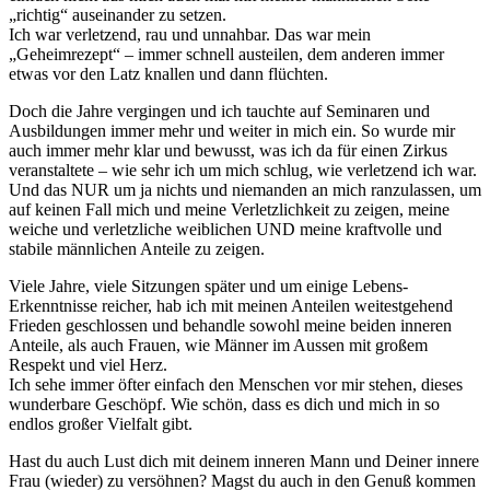
„richtig“ auseinander zu setzen.
Ich war verletzend, rau und unnahbar. Das war mein
„Geheimrezept“ – immer schnell austeilen, dem anderen immer
etwas vor den Latz knallen und dann flüchten.
Doch die Jahre vergingen und ich tauchte auf Seminaren und
Ausbildungen immer mehr und weiter in mich ein. So wurde mir
auch immer mehr klar und bewusst, was ich da für einen Zirkus
veranstaltete – wie sehr ich um mich schlug, wie verletzend ich war.
Und das NUR um ja nichts und niemanden an mich ranzulassen, um
auf keinen Fall mich und meine Verletzlichkeit zu zeigen, meine
weiche und verletzliche weiblichen UND meine kraftvolle und
stabile männlichen Anteile zu zeigen.
Viele Jahre, viele Sitzungen später und um einige Lebens-
Erkenntnisse reicher, hab ich mit meinen Anteilen weitestgehend
Frieden geschlossen und behandle sowohl meine beiden inneren
Anteile, als auch Frauen, wie Männer im Aussen mit großem
Respekt und viel Herz.
Ich sehe immer öfter einfach den Menschen vor mir stehen, dieses
wunderbare Geschöpf. Wie schön, dass es dich und mich in so
endlos großer Vielfalt gibt.
Hast du auch Lust dich mit deinem inneren Mann und Deiner innere
Frau (wieder) zu versöhnen? Magst du auch in den Genuß kommen