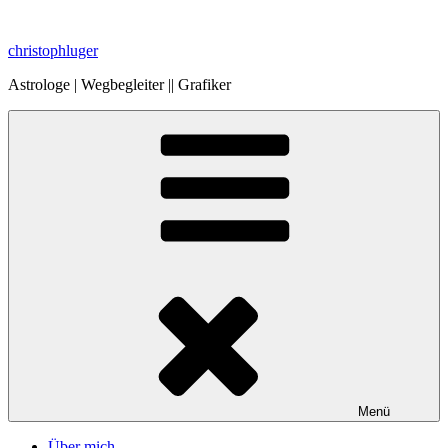
Zum
Inhalt
christophluger
springen
Astrologe | Wegbegleiter || Grafiker
Menü
Über mich