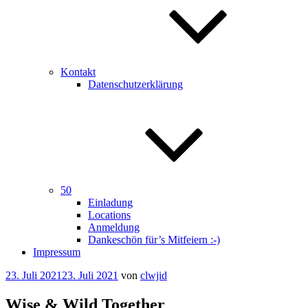
Kontakt
Datenschutzerklärung
50
Einladung
Locations
Anmeldung
Dankeschön für’s Mitfeiern :-)
Impressum
Veröffentlicht
23. Juli 2021
23. Juli 2021
von
clwjid
am
Wise & Wild Together