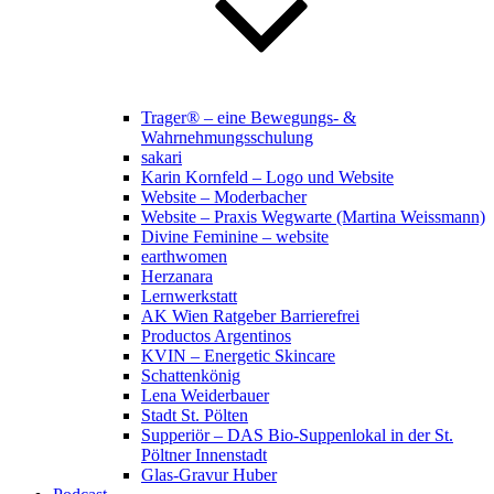
Trager® – eine Bewegungs- &
Wahrnehmungsschulung
sakari
Karin Kornfeld – Logo und Website
Website – Moderbacher
Website – Praxis Wegwarte (Martina Weissmann)
Divine Feminine – website
earthwomen
Herzanara
Lernwerkstatt
AK Wien Ratgeber Barrierefrei
Productos Argentinos
KVIN – Energetic Skincare
Schattenkönig
Lena Weiderbauer
Stadt St. Pölten
Supperiör – DAS Bio-Suppenlokal in der St.
Pöltner Innenstadt
Glas-Gravur Huber